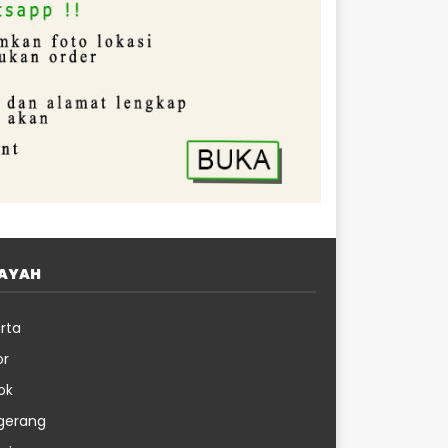
LAYAH
rta
or
ok
gerang