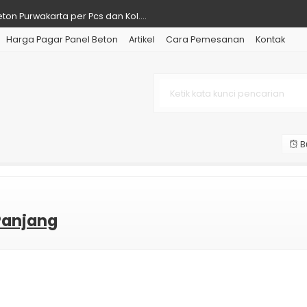
on Purwakarta per Pcs dan Kol....
Harga Pagar Panel Beton
Artikel
Cara Pemesanan
Kontak
eton Karawang Jasa Pasang Pagar....
eton Subang dan Pemasangan....
on Jakarta Barat Supplier Bet....
ton Cirebon Murah Terpasang....
B
ton Sukabumi Murah Beserta Pem....
ton Cilegon dan Jasa Pasangnya....
ton Cengkareng Murah dan Jasa ....
Panjang