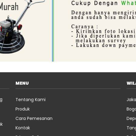
MENU
WI
ng
Tentang Kami
Jaka
Produk
Bog
Cara Pemesanan
Dep
uk
Kontak
Tan