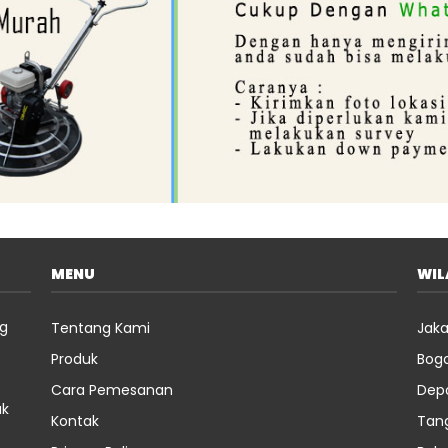
MENU
WI
ng
Tentang Kami
Jaka
Produk
Bog
Cara Pemesanan
Dep
uk
Kontak
Tan