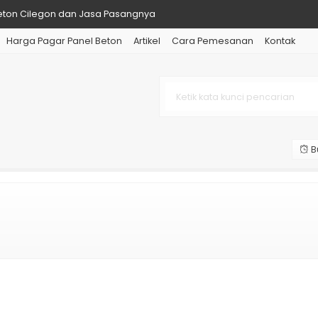
eton Cilegon dan Jasa Pasangnya
Harga Pagar Panel Beton
Artikel
Cara Pemesanan
Kontak
eton Cirebon Murah Terpasang
eton Karawang Jasa Pasang Pagar
Beton Cengkareng Murah dan Jasa
eton Grogol Petamburan Jakarta
B
eton Bekasi dan Kolom per Meter
Beton Subang dan Pemasangan
ton Bogor Terbaru dan Sekitarn