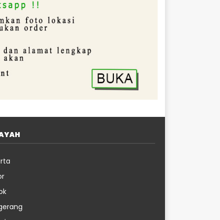
LAYAH
rta
or
ok
gerang