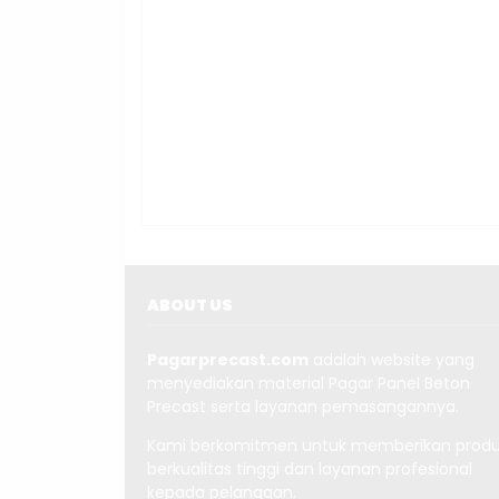
ABOUT US
Pagarprecast.com
adalah website yang
menyediakan material Pagar Panel Beton
Precast serta layanan pemasangannya.
Kami berkomitmen untuk memberikan prod
berkualitas tinggi dan layanan profesional
kepada pelanggan.