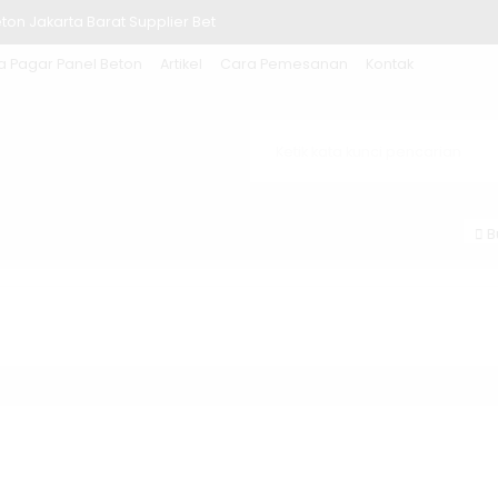
ton Jakarta Barat Supplier Bet
a Pagar Panel Beton
Artikel
Cara Pemesanan
Kontak
Beton Subang dan Pemasangan
eton Tangerang dan Kolom Murah
eton Sukabumi Murah Beserta Pem
eton Cikampek dan Jasa Pasang
B
eton Cilegon dan Jasa Pasangnya
an Kolom Beton Precast Terpasan
ton Purwakarta per Pcs dan Kol