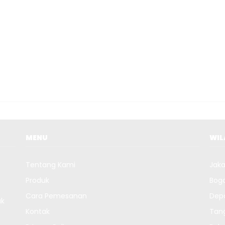
MENU
WI
Tentang Kami
Jaka
Produk
Bog
Cara Pemesanan
Dep
uk
Kontak
Tan