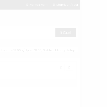
Kontak Kami
Member Area
Cari
uka jam 08.00 s/d jam 21.00, Sabtu - Minggu tutup