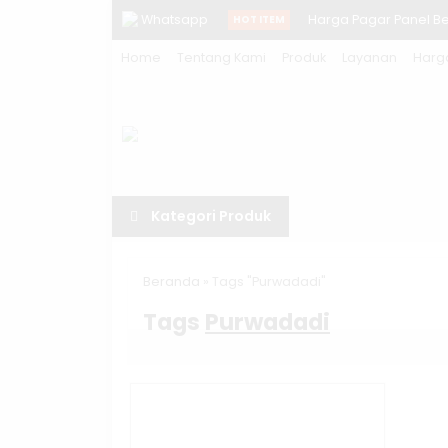
Whatsapp
Harga Pagar Panel Be
HOT ITEM
Home
Tentang Kami
Produk
Layanan
Harg
Harga Pagar Panel 
Harga Pagar Panel B
Harga Pagar Panel B
Harga Pagar Panel B
Kategori Produk
Harga Pagar Panel B
Harga Pagar Panel d
Beranda
»
Tags "Purwadadi"
Harga Pagar Panel Be
Tags
Purwadadi