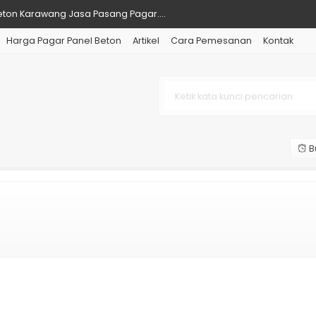
eton Karawang Jasa Pasang Pagar....
Harga Pagar Panel Beton
Artikel
Cara Pemesanan
Kontak
ton Grogol Petamburan Jakarta ....
eton Cikampek dan Jasa Pasang....
on Jakarta Barat Supplier Bet....
ton Jatinegara Terbaru & Lengk....
B
ton Bogor Terbaru dan Sekitarn....
ton Tangerang dan Kolom Murah ....
ton Cengkareng Murah dan Jasa ....