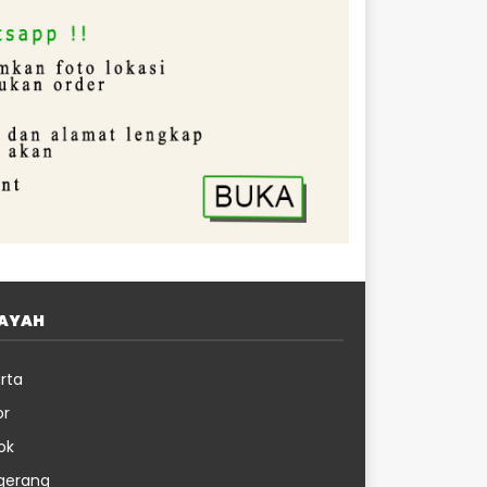
LAYAH
rta
or
ok
gerang