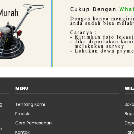
MENU
WI
ng
Tentang Kami
Jaka
Produk
Bog
Cara Pemesanan
Dep
uk
Kontak
Tan