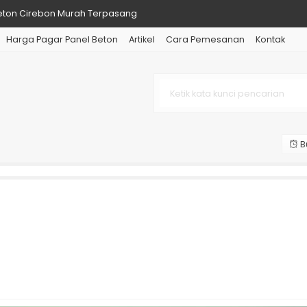
eton Cirebon Murah Terpasang
Harga Pagar Panel Beton
Artikel
Cara Pemesanan
Kontak
ton Jakarta Barat Supplier Bet
an Kolom Beton Precast Terpasan
eton Depok Tiang Kolom dan Jasa
ton Jakarta dan Tiang Kolom Pr
B
eton Bekasi dan Kolom per Meter
ton Purwakarta per Pcs dan Kol
eton Cilegon dan Jasa Pasangnya