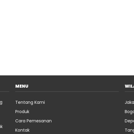
MENU
WI
ng
Tentang Kami
Jaka
Produk
Bog
Cara Pemesanan
Dep
uk
Kontak
Tan