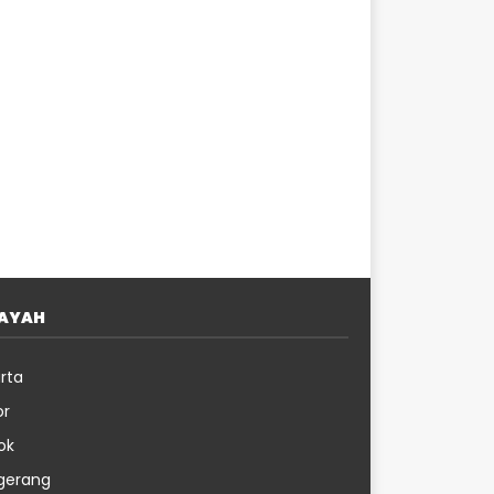
LAYAH
rta
or
ok
gerang