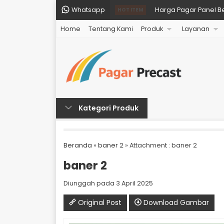
Whatsapp
Harga Pagar Panel B
HOT ITEM
Home
Tentang Kami
Produk
Layanan
Harga Pagar Panel Be
Harga Pagar Panel d
Harga Pagar Panel B
Harga Pagar Panel Be
Kategori Produk
Harga Pagar Panel B
Harga Pagar Panel Be
Beranda
»
baner 2
» Attachment : baner 2
Harga Pagar Panel B
baner 2
Diunggah pada 3 April 2025
Original Post
Download Gambar