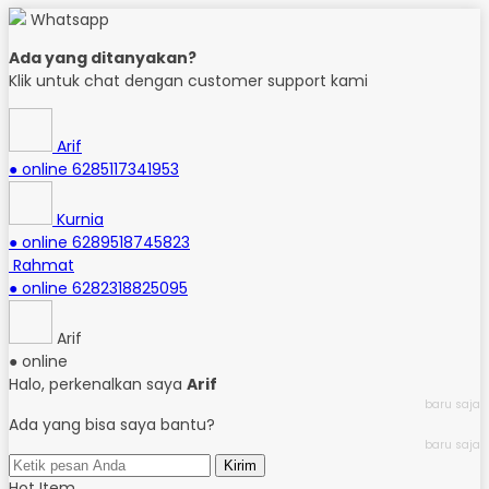
Whatsapp
Ada yang ditanyakan?
Klik untuk chat dengan customer support kami
Arif
● online
6285117341953
Kurnia
● online
6289518745823
Rahmat
● online
6282318825095
Arif
● online
Halo, perkenalkan saya
Arif
baru saja
Ada yang bisa saya bantu?
baru saja
Kirim
Hot Item